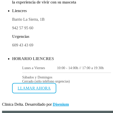
la experiencia de vivir con su mascota
Liencres
Barrio La Sierra, 1B
942 57 95 60
Urgencias
609 43 43 69
HORARIO LIENCRES
Lunes a Viernes
10:00 - 14:00h // 17:00 a 19:30h
Sábados y Domingos
Cerrado (sólo teléfono urgencias)
LLAMAR AHORA
Clinica Delta. Desarrollado por
Disenium