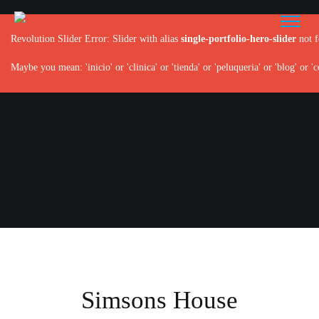
Revolution Slider Error: Slider with alias
single-portfolio-hero-slider
not f
Maybe you mean: 'inicio' or 'clinica' or 'tienda' or 'peluqueria' or 'blog' or 'c
Simsons House