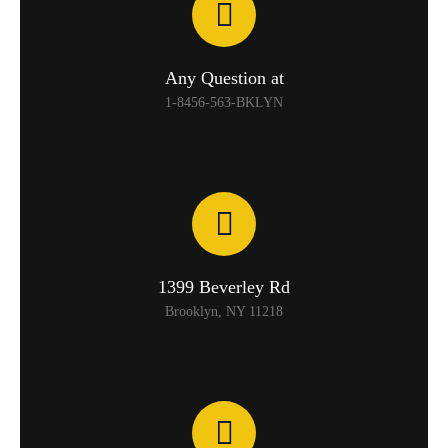
Any Question at
1-8456-563-BKLYN
1399 Beverley Rd
Brooklyn, NY 11218