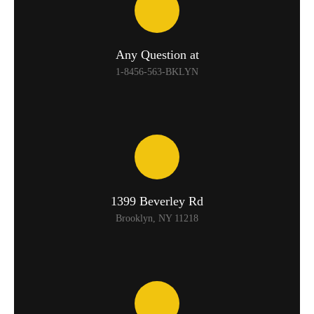
Any Question at
1-8456-563-BKLYN
1399 Beverley Rd
Brooklyn, NY 11218