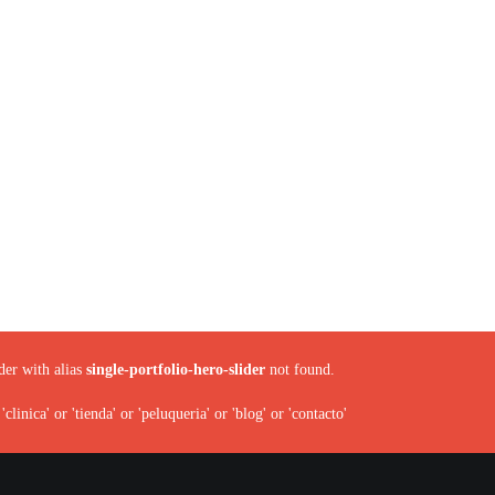
der with alias
single-portfolio-hero-slider
not found.
linica' or 'tienda' or 'peluqueria' or 'blog' or 'contacto'