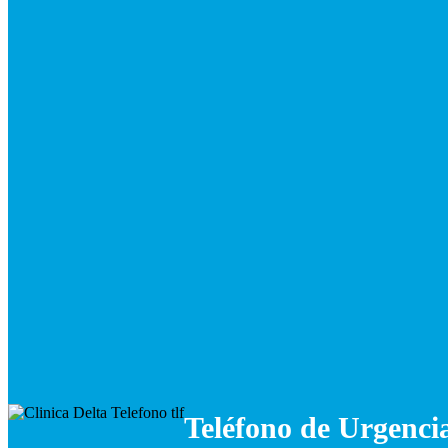
Any Question at
1-8456-563-BKLYN
1399 Beverley Rd
Brooklyn, NY 11218
Mon-Sat
8 am – 8 pm
Send your mail at
contact@yourdomain.com
Teléfono de Urgenci