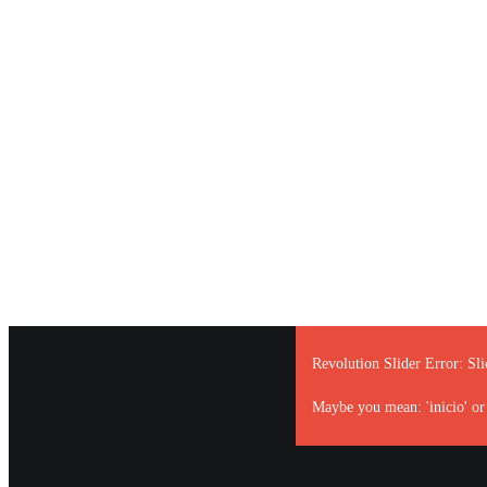
Peluqueria
Blog
Contacto
Revolution Slider Error: Sli
Maybe you mean: 'inicio' or 'c