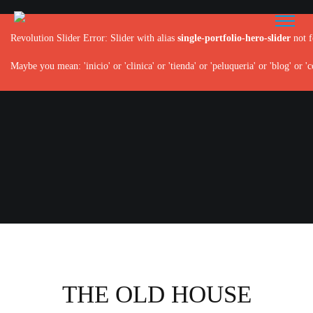
Revolution Slider Error: Slider with alias
single-portfolio-hero-slider
not f
Maybe you mean: 'inicio' or 'clinica' or 'tienda' or 'peluqueria' or 'blog' or 'c
THE OLD HOUSE