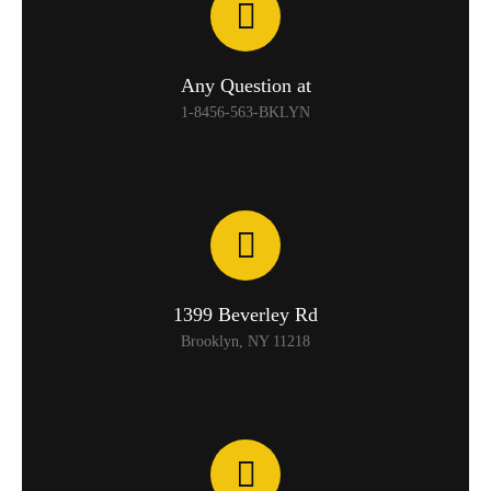
Any Question at
1-8456-563-BKLYN
1399 Beverley Rd
Brooklyn, NY 11218