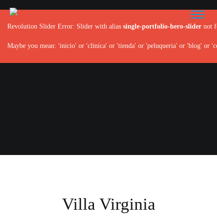
Revolution Slider Error: Slider with alias
single-portfolio-hero-slider
not f
Maybe you mean: 'inicio' or 'clinica' or 'tienda' or 'peluqueria' or 'blog' or 'c
Villa Virginia