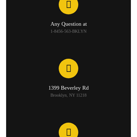
Any Question at
1-8456-563-BKLYN
1399 Beverley Rd
Brooklyn, NY 11218